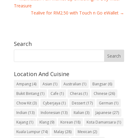
Treasure
Tealive for RM2.50 with Touch n Go eWallet
→
Search
Location And Cuisine
Ampang
(4)
Asian
(1)
Australian
(1)
Bangsar
(6)
Bukit Bintang
(1)
Cafe
(1)
Cheras
(1)
Chinese
(26)
Chow Kit
(3)
Cyberjaya
(1)
Dessert
(17)
German
(1)
Indian
(13)
Indonesian
(13)
Italian
(3)
Japanese
(27)
Kajang
(1)
Klang
(9)
Korean
(18)
Kota Damansara
(1)
Kuala Lumpur
(74)
Malay
(28)
Mexican
(2)